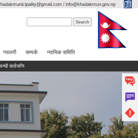
khadakmunicipality@gmail.com / info@khadakmun.gov.np
Search form
Search
ग्यालरी
सम्पर्क
न्यायिक समिति
वजनिक सूचना
दरभाउपत्र स्वीकृत गर्ने आश्यको सूचना
वैंक स्टेटमेन्ट पेश ग