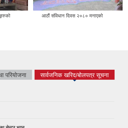
ूहरुको
आठौं संविधान दिवस २०८० मनाएको
था परियोजना
सार्वजनिक खरिद/बोलपत्र सूचना
(active tab)
्थ सेन्टर भवन