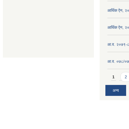
आर्थिक ऐन, २
आर्थिक ऐन, २
आ.व. २०७९-८० 
आ.व. ०७८/०७९ 
Pages
1
2
अन्य