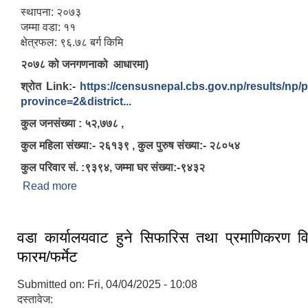
स्थापना: २०७३
जम्मा वडा: ११
क्षेत्रफल: ९६.७८ बर्ग किमि
२०७८ को जनगणनाको आधारमा)
श्रोत Link:-
https://censusnepal.cbs.gov.np/results/np/
province=2&district...
कुल जनसंख्या : ५२,७७८ ,
कुल महिला संख्या:- २६१३९ , कुल पुरुष संख्या:- २८०५४
कुल परिवार सं. :९३९४, जम्मा घर संख्या:-९४३२
Read more
about खडक नगरपालिकाको परिचय
वडा कार्यालयवाट हुने सिफारिस तथा प्रमाणिकरण विध
फारम/फर्मेट
Submitted on:
Fri, 04/04/2025 - 10:08
दस्तावेज: