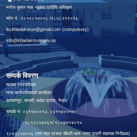
मनाेज कुमार साह -सूचना प्रविधि अधिकृत
फोन नं. :९८५२८५४०५८ /९८०८२९९०१६
ito.khadakmun@gmail.com
(compulsory)
info@khadakmun.gov.np
सम्पर्क विवरण
खडक नगरपालिका
नगर कार्यपालिकाको कार्यालय
कल्याणपुर, सप्तरी, मधेश प्रदेश, नेपाल
सम्पर्क नंः ०३१५४००५३, ०३१५४००५४
ः ९८५२८५४०६१/ ९८०७७१४०९०
९८५२८५४०५६ (राम भोल प्रसाद चौधरी थारु -नगर प्रहरी सहायक निरीक्षक)