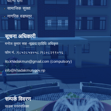
घटना दर्ता
सामाजिक सुरक्षा
नागरिक वडापत्र
सूचना अधिकारी
मनाेज कुमार साह -सूचना प्रविधि अधिकृत
फोन नं. :९८५२८५४०५८ /९८०८२९९०१६
ito.khadakmun@gmail.com
(compulsory)
info@khadakmun.gov.np
सम्पर्क विवरण
खडक नगरपालिका