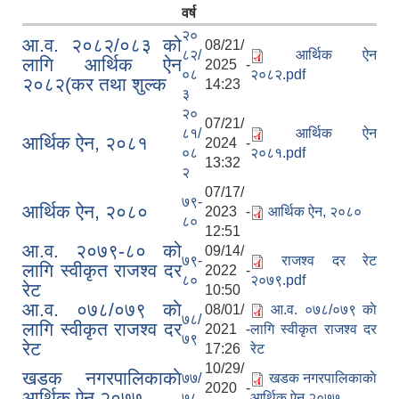
वर्ष
२०
आ.व. २०८२/०८३ को
08/21/
८२/
आर्थिक ऐन
लागि आर्थिक ऐन
2025 -
०८
२०८२.pdf
२०८२(कर तथा शुल्क
14:23
३
२०
07/21/
८१/
आर्थिक ऐन
आर्थिक ऐन, २०८१
2024 -
०८
२०८१.pdf
13:32
२
07/17/
७९-
आर्थिक ऐन, २०८०
2023 -
आर्थिक ऐन, २०८०
८०
12:51
आ.व. २०७९-८० को
09/14/
७९-
राजश्व दर रेट
लागि स्वीकृत राजश्व दर
2022 -
८०
२०७९.pdf
रेट
10:50
आ.व. ०७८/०७९ काे
08/01/
आ.व. ०७८/०७९ काे
७८/
लागि स्वीकृत राजश्व दर
2021 -
लागि स्वीकृत राजश्व दर
७९
रेट
17:26
रेट
10/29/
खडक नगरपालिकाकाे
७७/
खडक नगरपालिकाकाे
2020 -
आर्थिक ए‍ेन २०७७
७८
आर्थिक ए‍ेन २०७७