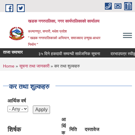
Skip to main content
खडक नगरपालिका, नगर कार्यपालिकाकाे कार्यालय
कल्याणपुर, सप्तरी, मधेश प्रदेश
" खडक नगरपालिकाको अभियान, समाजवाद उन्मुख आधार
निर्माण "
ताजा समाचार
३५ दिने हकदावी सम्वन्धी सार्वजनिक सूचना
दरभाउपत्र स्वीकृत ग
You are here
Home
»
सूचना तथा जानकारी
» कर तथा शुल्कहरु
कर तथा शुल्कहरु
आर्थिक वर्ष
आ
र्थि
शिर्षक
मिति
दस्तावेज
क