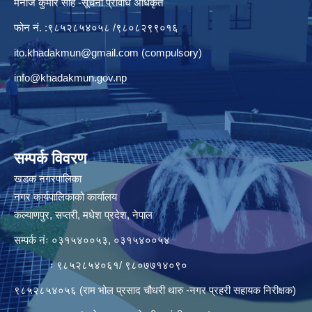
मनाेज कुमार साह -सूचना प्रविधि अधिकृत
फोन नं. :९८५२८५४०५८ /९८०८२९९०१६
ito.khadakmun@gmail.com
(compulsory)
info@khadakmun.gov.np
सम्पर्क विवरण
खडक नगरपालिका
नगर कार्यपालिकाको कार्यालय
कल्याणपुर, सप्तरी, मधेश प्रदेश, नेपाल
सम्पर्क नंः ०३१५४००५३, ०३१५४००५४
ः ९८५२८५४०६१/ ९८०७७१४०९०
९८५२८५४०५६ (राम भोल प्रसाद चौधरी थारु -नगर प्रहरी सहायक निरीक्षक)