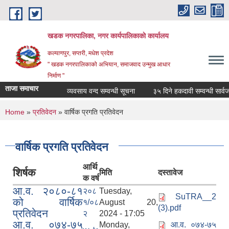
Skip to main content
खडक नगरपालिका, नगर कार्यपालिकाकाे कार्यालय
कल्याणपुर, सप्तरी, मधेश प्रदेश
" खडक नगरपालिकाको अभियान, समाजवाद उन्मुख आधार
निर्माण "
ताजा समाचार
व्यवसाय वन्द सम्वन्धी सूचना
३५ दिने हकदावी सम्वन्धी सार्वजनि
You are here
Home
»
प्रतिवेदन
» वार्षिक प्रगति प्रतिवेदन
वार्षिक प्रगति प्रतिवेदन
आर्थि
शिर्षक
मिति
दस्तावेज
क वर्ष
आ.व. २०८०-८१
२०८
Tuesday,
SuTRA__2
को वार्षिक
१/०८
August 20,
(3).pdf
प्रतिवेदन
२
2024 - 17:05
आ.व. ०७४-७५
Monday,
आ.व. ०७४-७५