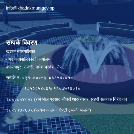
info@khadakmun.gov.np
सम्पर्क विवरण
खडक नगरपालिका
नगर कार्यपालिकाको कार्यालय
कल्याणपुर, सप्तरी, मधेश प्रदेश, नेपाल
सम्पर्क नंः ०३१५४००५३, ०३१५४००५४
ः ९८५२८५४०६१/ ९८०७७१४०९०
९८५२८५४०५६ (राम भोल प्रसाद चौधरी थारु -नगर प्रहरी सहायक निरीक्षक)
९८२४७७२६३५ (प्रवेज आलम- सेफ्टी ट्यांकी चालक)