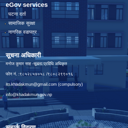
eGov services
घटना दर्ता
सामाजिक सुरक्षा
नागरिक वडापत्र
सूचना अधिकारी
मनाेज कुमार साह -सूचना प्रविधि अधिकृत
फोन नं. :९८५२८५४०५८ /९८०८२९९०१६
ito.khadakmun@gmail.com
(compulsory)
info@khadakmun.gov.np
सम्पर्क विवरण