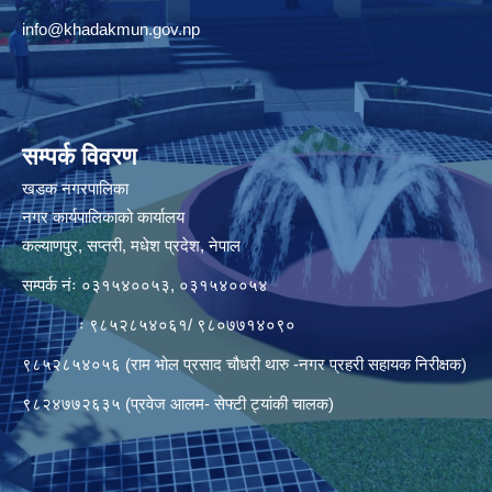
info@khadakmun.gov.np
सम्पर्क विवरण
खडक नगरपालिका
नगर कार्यपालिकाको कार्यालय
कल्याणपुर, सप्तरी, मधेश प्रदेश, नेपाल
सम्पर्क नंः ०३१५४००५३, ०३१५४००५४
ः ९८५२८५४०६१/ ९८०७७१४०९०
९८५२८५४०५६ (राम भोल प्रसाद चौधरी थारु -नगर प्रहरी सहायक निरीक्षक)
९८२४७७२६३५ (प्रवेज आलम- सेफ्टी ट्यांकी चालक)