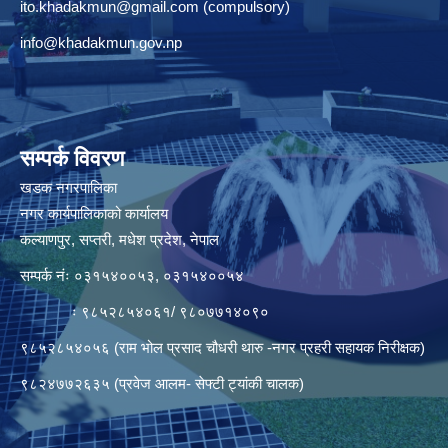
ito.khadakmun@gmail.com
(compulsory)
info@khadakmun.gov.np
सम्पर्क विवरण
खडक नगरपालिका
नगर कार्यपालिकाको कार्यालय
कल्याणपुर, सप्तरी, मधेश प्रदेश, नेपाल
सम्पर्क नंः ०३१५४००५३, ०३१५४००५४
ः ९८५२८५४०६१/ ९८०७७१४०९०
९८५२८५४०५६ (राम भोल प्रसाद चौधरी थारु -नगर प्रहरी सहायक निरीक्षक)
९८२४७७२६३५ (प्रवेज आलम- सेफ्टी ट्यांकी चालक)