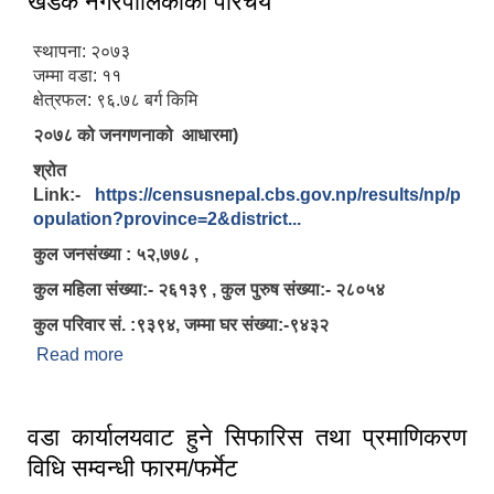
खडक नगरपालिकाको परिचय
स्थापना: २०७३
जम्मा वडा: ११
क्षेत्रफल: ९६.७८ बर्ग किमि
२०७८ को जनगणनाको आधारमा)
श्रोत
Link:-
https://censusnepal.cbs.gov.np/results/np/p
opulation?province=2&district...
कुल जनसंख्या : ५२,७७८ ,
कुल महिला संख्या:- २६१३९ , कुल पुरुष संख्या:- २८०५४
कुल परिवार सं. :९३९४, जम्मा घर संख्या:-९४३२
Read more
about खडक नगरपालिकाको परिचय
वडा कार्यालयवाट हुने सिफारिस तथा प्रमाणिकरण
विधि सम्वन्धी फारम/फर्मेट