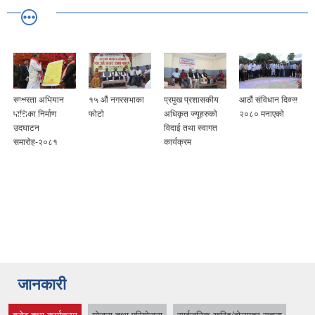
साक्षरता अभियान
१५ औं नगरसभाका
प्रमुख प्रशासकीय
आठौं संविधान दिवस
पालिका निर्माण
फोटो
अधिकृत ज्यूहरुको
२०८० मनाएको
उदघाटन
विदाई तथा स्वागत
समारोह-२०८१
कार्यक्रम
जानकारी