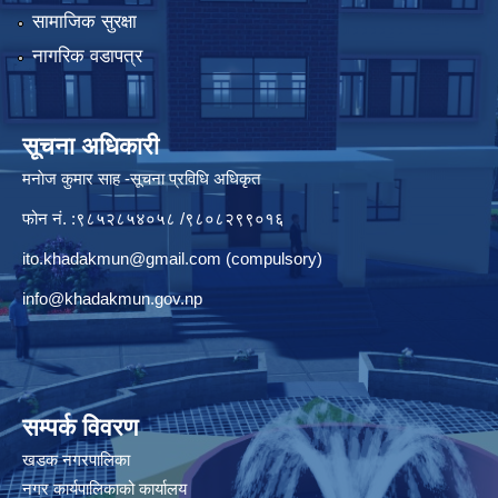
सामाजिक सुरक्षा
नागरिक वडापत्र
सूचना अधिकारी
मनाेज कुमार साह -सूचना प्रविधि अधिकृत
फोन नं. :९८५२८५४०५८ /९८०८२९९०१६
ito.khadakmun@gmail.com
(compulsory)
info@khadakmun.gov.np
सम्पर्क विवरण
खडक नगरपालिका
नगर कार्यपालिकाको कार्यालय