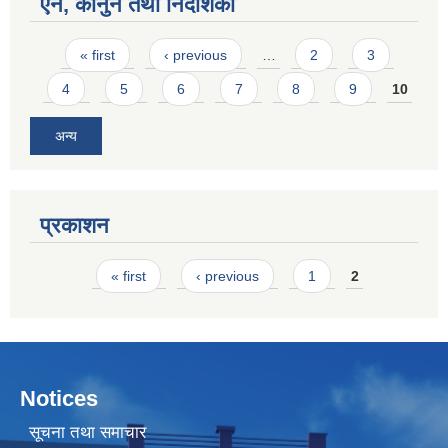
ऐन, कानुन तथा निर्देशिका
Pages
« first
‹ previous
…
2
3
4
5
6
7
8
9
10
अन्य
प्रकाशन
Pages
« first
‹ previous
1
2
Notices
सूचना तथा समाचार