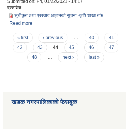
Submitted on:
Fri, 01/22/2021 - 14:17
दस्तावेज:
सुचीकृत तथा प्रस्ताव आह्वानकाे सुचना -कृषि शाखा तर्फ
Read more
about सुचीकृत तथा प्रस्ताव आह्वानकाे सुचना -कृषि शाखा
तर्फ
Pages
« first
‹ previous
…
40
41
42
43
44
45
46
47
48
…
next ›
last »
खडक नगरपालिकाको फेसबुक