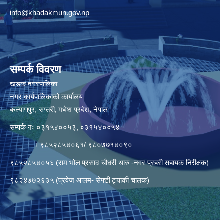
info@khadakmun.gov.np
सम्पर्क विवरण
खडक नगरपालिका
नगर कार्यपालिकाको कार्यालय
कल्याणपुर, सप्तरी, मधेश प्रदेश, नेपाल
सम्पर्क नंः ०३१५४००५३, ०३१५४००५४
ः ९८५२८५४०६१/ ९८०७७१४०९०
९८५२८५४०५६ (राम भोल प्रसाद चौधरी थारु -नगर प्रहरी सहायक निरीक्षक)
९८२४७७२६३५ (प्रवेज आलम- सेफ्टी ट्यांकी चालक)