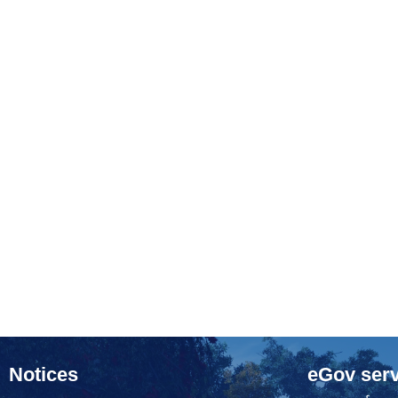
Notices
eGov serv