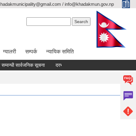
khadakmunicipality@gmail.com / info@khadakmun.gov.np
Search form
Search
ग्यालरी
सम्पर्क
न्यायिक समिति
धी सार्वजनिक सूचना
दरभाउपत्र स्वीकृत गर्ने आश्यको सूचना
वैंक स्टेटम