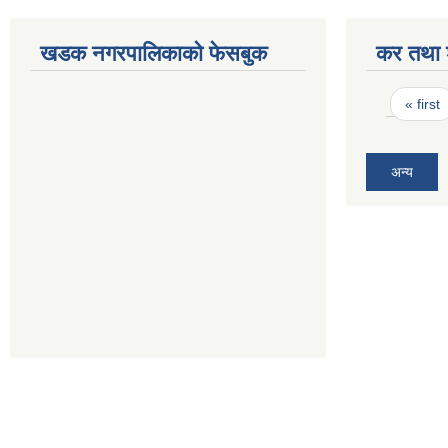
खडक नगरपालिकाको फेसबुक
कर तथा श
Pages
« first
अन्य