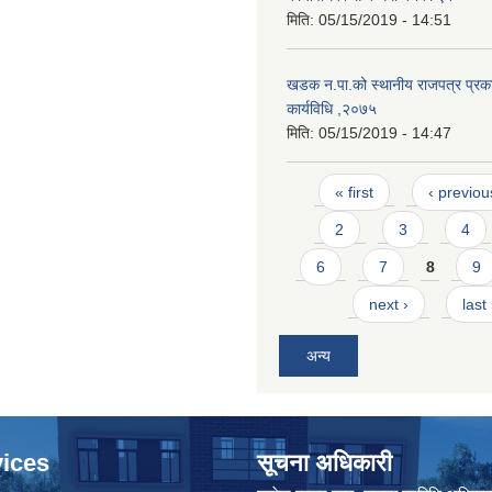
मिति:
05/15/2019 - 14:51
खडक न.पा.को स्थानीय राजपत्र प्रका
कार्यविधि ,२०७५
मिति:
05/15/2019 - 14:47
Pages
« first
‹ previou
2
3
4
6
7
8
9
next ›
last
अन्य
ices
सूचना अधिकारी