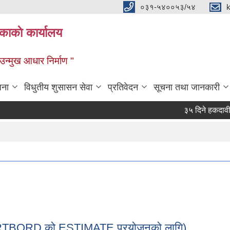
०३१-५४००५३/५४
ाकाे कार्यालय
्मुख आधार निर्माण "
जना
विधुतीय शुसासन सेवा
प्रतिवेदन
सूचना तथा जानकारी
३५ दिने हकदावी सम्वन्
MARTBORD को ESTIMATE प्रयोजनको लागि)