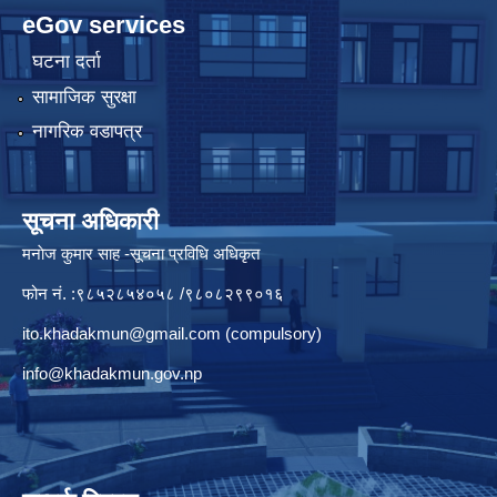
eGov services
घटना दर्ता
सामाजिक सुरक्षा
नागरिक वडापत्र
सूचना अधिकारी
मनाेज कुमार साह -सूचना प्रविधि अधिकृत
फोन नं. :९८५२८५४०५८ /९८०८२९९०१६
ito.khadakmun@gmail.com
(compulsory)
info@khadakmun.gov.np