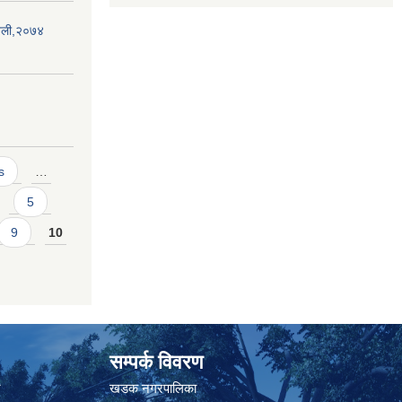
ावली,२०७४
s
…
5
9
10
सम्पर्क विवरण
त
खडक नगरपालिका