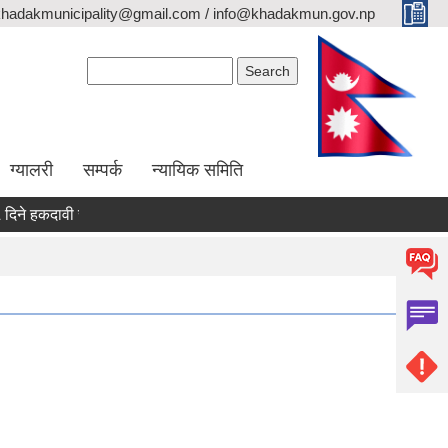
khadakmunicipality@gmail.com / info@khadakmun.gov.np
Search form
Search
ग्यालरी
सम्पर्क
न्यायिक समिति
 हकदावी सम्वन्धी सार्वजनिक सूचना
दरभाउपत्र स्वीकृत गर्ने आश्यको सूचना