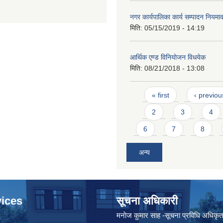
नगर कार्यपालिका कार्य सम्पादन नियम
मिति:
05/15/2019 - 14:19
आर्थिक एण्ड विनियोजन विधयेक
मिति:
08/21/2018 - 13:08
Pages
« first
‹ previou
2
3
4
6
7
8
अन्य
ices
सूचना अधिकारी
मनाेज कुमार साह -सूचना प्रविधि अधिकृ