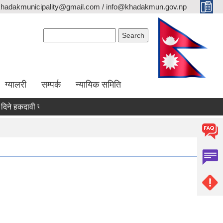
khadakmunicipality@gmail.com / info@khadakmun.gov.np
Search form
Search
ग्यालरी
सम्पर्क
न्यायिक समिति
कदावी सम्वन्धी सार्वजनिक सूचना
दरभाउपत्र स्वीकृत गर्ने आश्यको सूचना