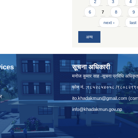
2
3
4
6
7
8
9
next ›
last
अन्य
ices
सूचना अधिकारी
मनाेज कुमार साह -सूचना प्रविधि अधिकृ
ा
फोन नं. :९८५२८५४०५८ /९८०८२९९
र
ito.khadakmun@gmail.com
(com
info@khadakmun.gov.np