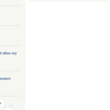
ो परिचय पत्र
 सञ्चालन
s
…