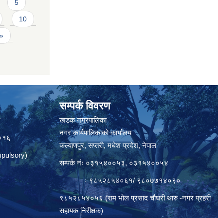
5
10
 »
सम्पर्क विवरण
त
खडक नगरपालिका
नगर कार्यपालिकाको कार्यालय
०१६
कल्याणपुर, सप्तरी, मधेश प्रदेश, नेपाल
pulsory)
सम्पर्क नंः ०३१५४००५३, ०३१५४००५४
ः ९८५२८५४०६१/ ९८०७७१४०९०
९८५२८५४०५६ (राम भोल प्रसाद चौधरी थारु -नगर प्रहरी
सहायक निरीक्षक)