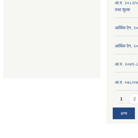
आ.व. २०८२/०
तथा शुल्क
आर्थिक ऐन, २
आर्थिक ऐन, २
आ.व. २०७९-८० 
आ.व. ०७८/०७९ 
Pages
1
2
अन्य