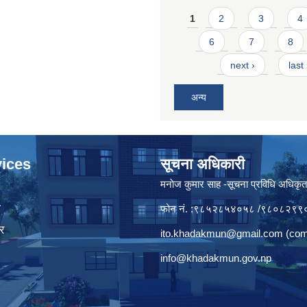
Pages
1
2
3
4
6
7
8
next ›
last
अन्य
ices
सूचना अधिकारी
मनाेज कुमार साह -सूचना प्रविधि अधिकृ
ा
फोन नं. :९८५२८५४०५८ /९८०८२९९
र
ito.khadakmun@gmail.com
(com
info@khadakmun.gov.np