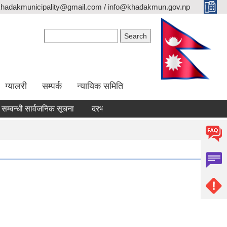
khadakmunicipality@gmail.com / info@khadakmun.gov.np
Search form
Search
ग्यालरी
सम्पर्क
न्यायिक समिति
न्धी सार्वजनिक सूचना
दरभाउपत्र स्वीकृत गर्ने आश्यको सूचना
वैंक स्टे