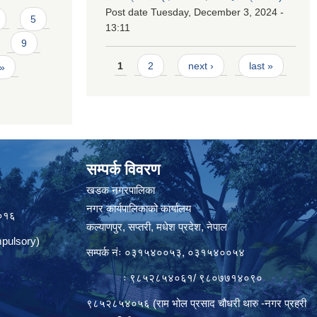
Post date
Tuesday, December 3, 2024 -
5
13:11
9
Pages
1
2
next ›
last »
 »
सम्पर्क विवरण
त
खडक नगरपालिका
नगर कार्यपालिकाको कार्यालय
०१६
कल्याणपुर, सप्तरी, मधेश प्रदेश, नेपाल
pulsory)
सम्पर्क नंः ०३१५४००५३, ०३१५४००५४
ः ९८५२८५४०६१/ ९८०७७१४०९०
९८५२८५४०५६ (राम भोल प्रसाद चौधरी थारु -नगर प्रहरी