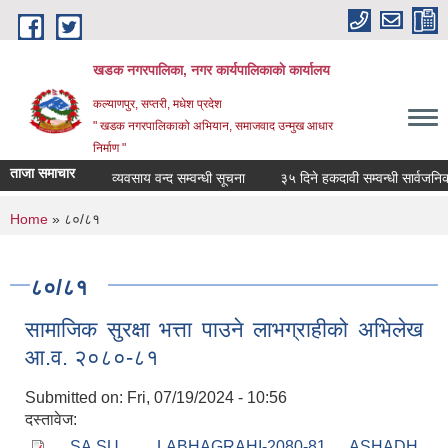
Skip to main content
खडक नगरपालिका, नगर कार्यपालिकाकाे कार्यालय
कल्याणपुर, सप्तरी, मधेश प्रदेश
" खडक नगरपालिकाको अभियान, समाजवाद उन्मुख आधार
निर्माण "
ताजा समाचार
व्यवसाय वन्द सम्वन्धी सूचना
३५ दिने हकदावी सम्वन्धी सार्वजनिक स
You are here
Home
» ८०/८१
८०/८१
सामाजिक सुरक्षा भत्ता पाउने लाभग्राहीको अभिलेख
आ.व. २०८०-८१
Submitted on:
Fri, 07/19/2024 - 10:56
दस्तावेज:
SA.SU_. LABHAGRAHI-2080-81 ASHADH