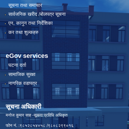
सूचना तथा समाचार
सार्वजनिक खरीद /बोलपत्र सूचना
एन, कानुन तथा निर्देशिका
कर तथा शुल्कहरु
eGov services
घटना दर्ता
सामाजिक सुरक्षा
नागरिक वडापत्र
सूचना अधिकारी
मनाेज कुमार साह -सूचना प्रविधि अधिकृत
फोन नं. :९८५२८५४०५८ /९८०८२९९०१६