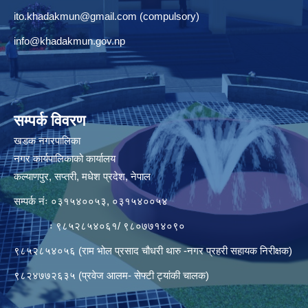
ito.khadakmun@gmail.com
(compulsory)
info@khadakmun.gov.np
सम्पर्क विवरण
खडक नगरपालिका
नगर कार्यपालिकाको कार्यालय
कल्याणपुर, सप्तरी, मधेश प्रदेश, नेपाल
सम्पर्क नंः ०३१५४००५३, ०३१५४००५४
ः ९८५२८५४०६१/ ९८०७७१४०९०
९८५२८५४०५६ (राम भोल प्रसाद चौधरी थारु -नगर प्रहरी सहायक निरीक्षक)
९८२४७७२६३५ (प्रवेज आलम- सेफ्टी ट्यांकी चालक)