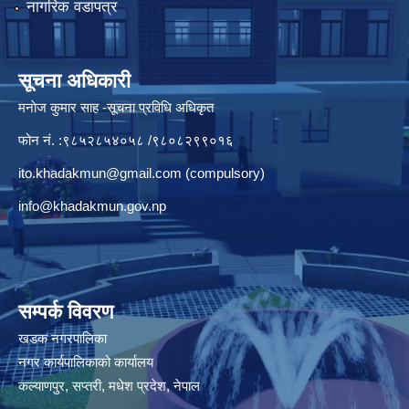
नागरिक वडापत्र
सूचना अधिकारी
मनाेज कुमार साह -सूचना प्रविधि अधिकृत
फोन नं. :९८५२८५४०५८ /९८०८२९९०१६
ito.khadakmun@gmail.com
(compulsory)
info@khadakmun.gov.np
सम्पर्क विवरण
खडक नगरपालिका
नगर कार्यपालिकाको कार्यालय
कल्याणपुर, सप्तरी, मधेश प्रदेश, नेपाल