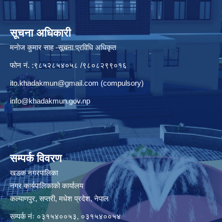
सूचना अधिकारी
मनाेज कुमार साह -सूचना प्रविधि अधिकृत
फोन नं. :९८५२८५४०५८ /९८०८२९९०१६
ito.khadakmun@gmail.com
(compulsory)
info@khadakmun.gov.np
सम्पर्क विवरण
खडक नगरपालिका
नगर कार्यपालिकाको कार्यालय
कल्याणपुर, सप्तरी, मधेश प्रदेश, नेपाल
सम्पर्क नंः ०३१५४००५३, ०३१५४००५४