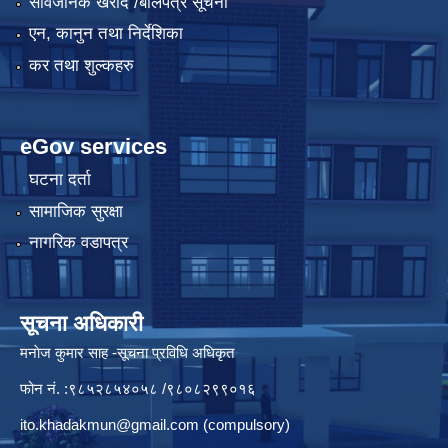
सार्वजनिक खरीद /बोलपत्र सूचना
एन, कानुन तथा निर्देशिका
कर तथा शुल्कहरु
eGov services
घटना दर्ता
सामाजिक सुरक्षा
नागरिक वडापत्र
सूचना अधिकारी
मनाेज कुमार साह -सूचना प्रविधि अधिकृत
फोन नं. :९८५२८५४०५८ /९८०८२९९०१६
ito.khadakmun@gmail.com
(compulsory)