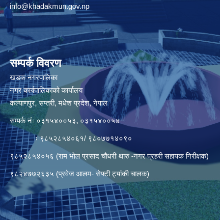
info@khadakmun.gov.np
सम्पर्क विवरण
खडक नगरपालिका
नगर कार्यपालिकाको कार्यालय
कल्याणपुर, सप्तरी, मधेश प्रदेश, नेपाल
सम्पर्क नंः ०३१५४००५३, ०३१५४००५४
ः ९८५२८५४०६१/ ९८०७७१४०९०
९८५२८५४०५६ (राम भोल प्रसाद चौधरी थारु -नगर प्रहरी सहायक निरीक्षक)
९८२४७७२६३५ (प्रवेज आलम- सेफ्टी ट्यांकी चालक)