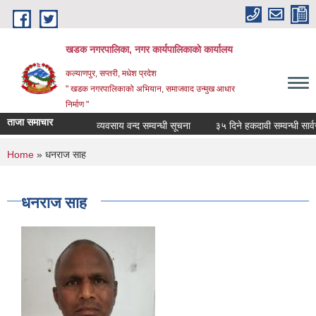
Skip to main content
खडक नगरपालिका, नगर कार्यपालिकाकाे कार्यालय
कल्याणपुर, सप्तरी, मधेश प्रदेश
" खडक नगरपालिकाको अभियान, समाजवाद उन्मुख आधार
निर्माण "
ताजा समाचार
व्यवसाय वन्द सम्वन्धी सूचना
३५ दिने हकदावी सम्वन्धी सार्वजन
You are here
Home
» धनराज साह
धनराज साह