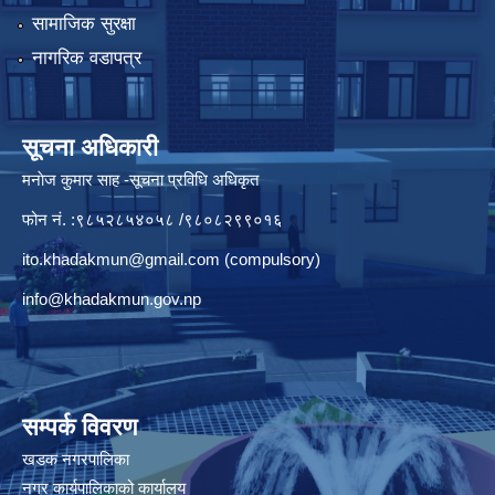
सामाजिक सुरक्षा
नागरिक वडापत्र
सूचना अधिकारी
मनाेज कुमार साह -सूचना प्रविधि अधिकृत
फोन नं. :९८५२८५४०५८ /९८०८२९९०१६
ito.khadakmun@gmail.com
(compulsory)
info@khadakmun.gov.np
सम्पर्क विवरण
खडक नगरपालिका
नगर कार्यपालिकाको कार्यालय