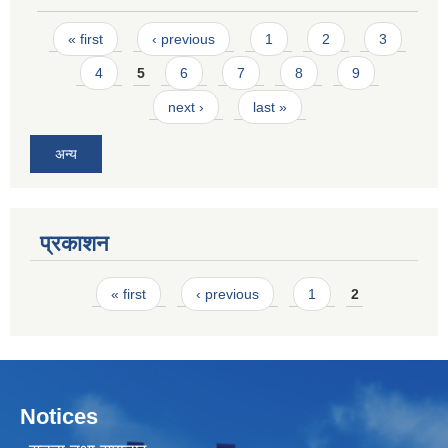
Pages
« first
‹ previous
1
2
3
4
5
6
7
8
9
next ›
last »
अन्य
प्रकाशन
Pages
« first
‹ previous
1
2
Notices