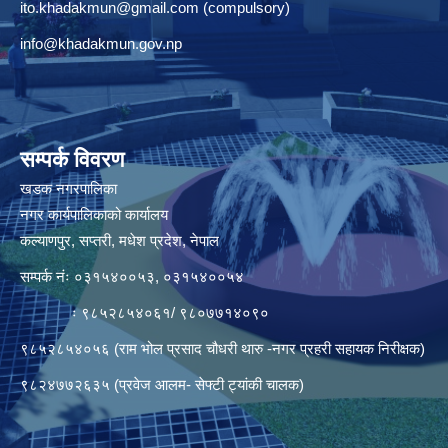
ito.khadakmun@gmail.com
(compulsory)
info@khadakmun.gov.np
सम्पर्क विवरण
खडक नगरपालिका
नगर कार्यपालिकाको कार्यालय
कल्याणपुर, सप्तरी, मधेश प्रदेश, नेपाल
सम्पर्क नंः ०३१५४००५३, ०३१५४००५४
ः ९८५२८५४०६१/ ९८०७७१४०९०
९८५२८५४०५६ (राम भोल प्रसाद चौधरी थारु -नगर प्रहरी सहायक निरीक्षक)
९८२४७७२६३५ (प्रवेज आलम- सेफ्टी ट्यांकी चालक)