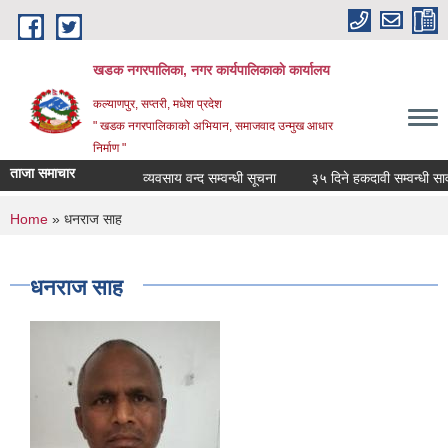
Skip to main content
खडक नगरपालिका, नगर कार्यपालिकाकाे कार्यालय
कल्याणपुर, सप्तरी, मधेश प्रदेश
" खडक नगरपालिकाको अभियान, समाजवाद उन्मुख आधार
निर्माण "
ताजा समाचार
व्यवसाय वन्द सम्वन्धी सूचना
३५ दिने हकदावी सम्वन्धी सार्व
You are here
Home
» धनराज साह
धनराज साह