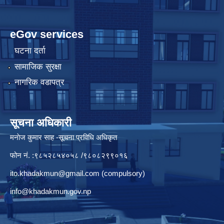
eGov services
घटना दर्ता
सामाजिक सुरक्षा
नागरिक वडापत्र
सूचना अधिकारी
मनाेज कुमार साह -सूचना प्रविधि अधिकृत
फोन नं. :९८५२८५४०५८ /९८०८२९९०१६
ito.khadakmun@gmail.com
(compulsory)
info@khadakmun.gov.np