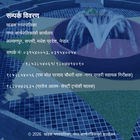
सम्पर्क विवरण
खडक नगरपालिका
नगर कार्यपालिकाको कार्यालय
कल्याणपुर, सप्तरी, मधेश प्रदेश, नेपाल
सम्पर्क नंः ०३१५४००५३, ०३१५४००५४
ः ९८५२८५४०६१/ ९८०७७१४०९०
९८५२८५४०५६ (राम भोल प्रसाद चौधरी थारु -नगर प्रहरी सहायक निरीक्षक)
९८२४७७२६३५ (प्रवेज आलम- सेफ्टी ट्यांकी चालक)
© 2026 खडक नगरपालिका, नगर कार्यपालिकाकाे कार्यालय