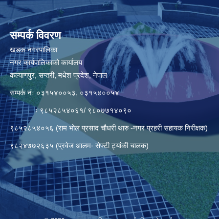
सम्पर्क विवरण
खडक नगरपालिका
नगर कार्यपालिकाको कार्यालय
कल्याणपुर, सप्तरी, मधेश प्रदेश, नेपाल
सम्पर्क नंः ०३१५४००५३, ०३१५४००५४
ः ९८५२८५४०६१/ ९८०७७१४०९०
९८५२८५४०५६ (राम भोल प्रसाद चौधरी थारु -नगर प्रहरी सहायक निरीक्षक)
९८२४७७२६३५ (प्रवेज आलम- सेफ्टी ट्यांकी चालक)