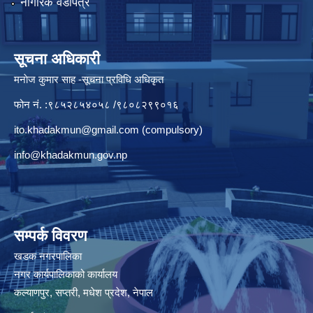
नागरिक वडापत्र
सूचना अधिकारी
मनाेज कुमार साह -सूचना प्रविधि अधिकृत
फोन नं. :९८५२८५४०५८ /९८०८२९९०१६
ito.khadakmun@gmail.com
(compulsory)
info@khadakmun.gov.np
सम्पर्क विवरण
खडक नगरपालिका
नगर कार्यपालिकाको कार्यालय
कल्याणपुर, सप्तरी, मधेश प्रदेश, नेपाल