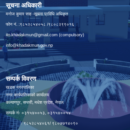
सूचना अधिकारी
मनाेज कुमार साह -सूचना प्रविधि अधिकृत
फोन नं. :९८५२८५४०५८ /९८०८२९९०१६
ito.khadakmun@gmail.com
(compulsory)
info@khadakmun.gov.np
सम्पर्क विवरण
खडक नगरपालिका
नगर कार्यपालिकाको कार्यालय
कल्याणपुर, सप्तरी, मधेश प्रदेश, नेपाल
सम्पर्क नंः ०३१५४००५३, ०३१५४००५४
ः ९८५२८५४०६१/ ९८०७७१४०९०