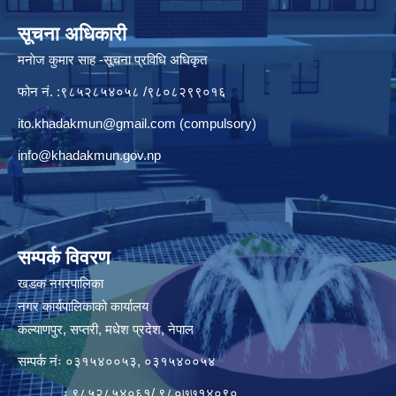
सूचना अधिकारी
मनाेज कुमार साह -सूचना प्रविधि अधिकृत
फोन नं. :९८५२८५४०५८ /९८०८२९९०१६
ito.khadakmun@gmail.com
(compulsory)
info@khadakmun.gov.np
सम्पर्क विवरण
खडक नगरपालिका
नगर कार्यपालिकाको कार्यालय
कल्याणपुर, सप्तरी, मधेश प्रदेश, नेपाल
सम्पर्क नंः ०३१५४००५३, ०३१५४००५४
ः ९८५२८५४०६१/ ९८०७७१४०९०