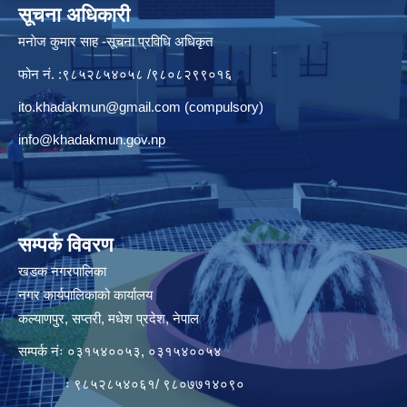
सूचना अधिकारी
मनाेज कुमार साह -सूचना प्रविधि अधिकृत
फोन नं. :९८५२८५४०५८ /९८०८२९९०१६
ito.khadakmun@gmail.com
(compulsory)
info@khadakmun.gov.np
सम्पर्क विवरण
खडक नगरपालिका
नगर कार्यपालिकाको कार्यालय
कल्याणपुर, सप्तरी, मधेश प्रदेश, नेपाल
सम्पर्क नंः ०३१५४००५३, ०३१५४००५४
ः ९८५२८५४०६१/ ९८०७७१४०९०