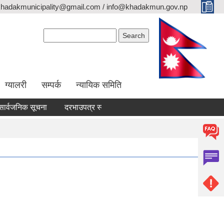
khadakmunicipality@gmail.com / info@khadakmun.gov.np
Search form
Search
ग्यालरी
सम्पर्क
न्यायिक समिति
्वजनिक सूचना
दरभाउपत्र स्वीकृत गर्ने आश्यको सूचना
वैंक स्टेटमेन्ट पेश