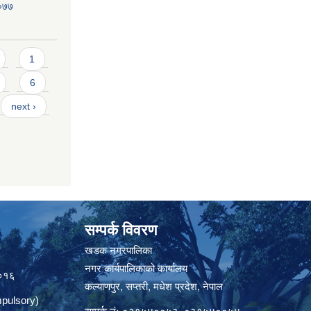
२०७७
1
6
next ›
सम्पर्क विवरण
त
खडक नगरपालिका
नगर कार्यपालिकाको कार्यालय
०१६
कल्याणपुर, सप्तरी, मधेश प्रदेश, नेपाल
pulsory)