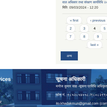
वाल अधिकार तथा संरक्षण कार्यविधि 
मिति:
09/03/2024 - 12:20
Pages
« first
‹ previous
2
3
4
5
7
8
9
last »
अन्य
ices
सूचना अधिकारी
मनाेज कुमार साह -सूचना प्रविधि अधिकृ
ा
फोन नं. :९८५२८५४०५८ /९८०८२९९
र
ito.khadakmun@gmail.com
(com