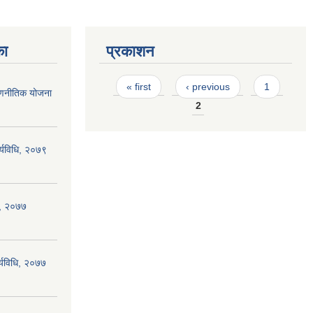
का
प्रकाशन
Pages
« first
‹ previous
1
त रणनीतिक योजना
2
र्यविधि, २०७९
धि, २०७७
र्यविधि, २०७७