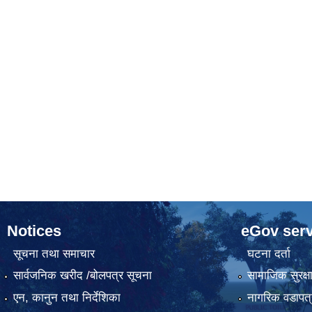
Notices
eGov serv
सूचना तथा समाचार
घटना दर्ता
सार्वजनिक खरीद /बोलपत्र सूचना
सामाजिक सुरक्ष
एन, कानुन तथा निर्देशिका
नागरिक वडापत्