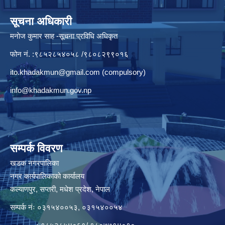
सूचना अधिकारी
मनाेज कुमार साह -सूचना प्रविधि अधिकृत
फोन नं. :९८५२८५४०५८ /९८०८२९९०१६
ito.khadakmun@gmail.com
(compulsory)
info@khadakmun.gov.np
सम्पर्क विवरण
खडक नगरपालिका
नगर कार्यपालिकाको कार्यालय
कल्याणपुर, सप्तरी, मधेश प्रदेश, नेपाल
सम्पर्क नंः ०३१५४००५३, ०३१५४००५४