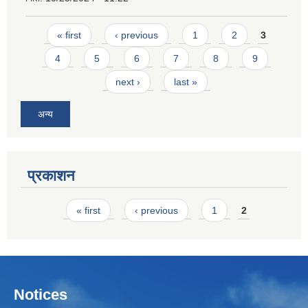
Pages
« first
‹ previous
1
2
3
4
5
6
7
8
9
next ›
last »
अन्य
प्रकाशन
Pages
« first
‹ previous
1
2
Notices