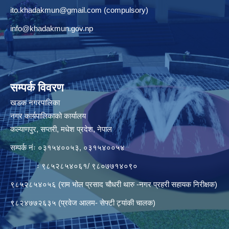
ito.khadakmun@gmail.com
(compulsory)
info@khadakmun.gov.np
सम्पर्क विवरण
खडक नगरपालिका
नगर कार्यपालिकाको कार्यालय
कल्याणपुर, सप्तरी, मधेश प्रदेश, नेपाल
सम्पर्क नंः ०३१५४००५३, ०३१५४००५४
ः ९८५२८५४०६१/ ९८०७७१४०९०
९८५२८५४०५६ (राम भोल प्रसाद चौधरी थारु -नगर प्रहरी सहायक निरीक्षक)
९८२४७७२६३५ (प्रवेज आलम- सेफ्टी ट्यांकी चालक)