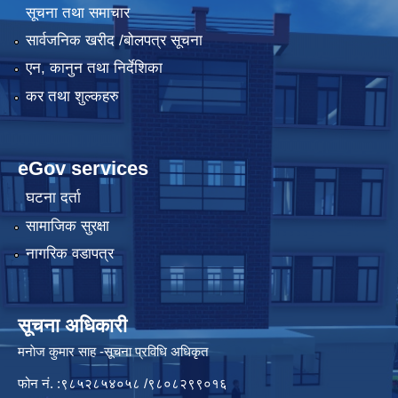
सूचना तथा समाचार
सार्वजनिक खरीद /बोलपत्र सूचना
एन, कानुन तथा निर्देशिका
कर तथा शुल्कहरु
eGov services
घटना दर्ता
सामाजिक सुरक्षा
नागरिक वडापत्र
सूचना अधिकारी
मनाेज कुमार साह -सूचना प्रविधि अधिकृत
फोन नं. :९८५२८५४०५८ /९८०८२९९०१६