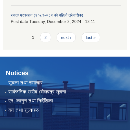
सवतः प्रकाशन (२०८१-०८२ को पहिलो त्रैमासिक)
Post date
Tuesday, December 3, 2024 - 13:11
Pages
1
2
next ›
last »
Notices
सूचना तथा समाचार
सार्वजनिक खरीद /बोलपत्र सूचना
एन, कानुन तथा निर्देशिका
कर तथा शुल्कहरु