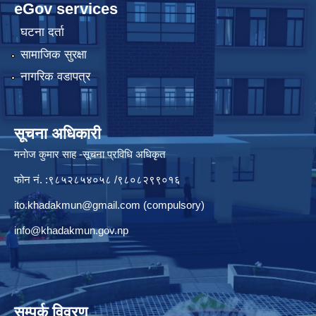
eGov services
घटना दर्ता
सामाजिक सुरक्षा
नागरिक वडापत्र
सूचना अधिकारी
मनाेज कुमार साह -सूचना प्रविधि अधिकृत
फोन नं. :९८५२८५४०५८ /९८०८२९९०१६
ito.khadakmun@gmail.com
(compulsory)
info@khadakmun.gov.np
सम्पर्क विवरण