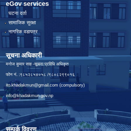
eGov services
घटना दर्ता
सामाजिक सुरक्षा
नागरिक वडापत्र
सूचना अधिकारी
मनाेज कुमार साह -सूचना प्रविधि अधिकृत
फोन नं. :९८५२८५४०५८ /९८०८२९९०१६
ito.khadakmun@gmail.com
(compulsory)
info@khadakmun.gov.np
सम्पर्क विवरण