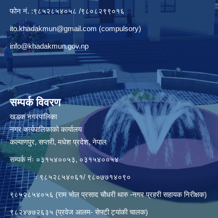
फोन नं. :९८५२८५४०५८ /९८०८२९९०१६
ito.khadakmun@gmail.com
(compulsory)
info@khadakmun.gov.np
सम्पर्क विवरण
खडक नगरपालिका
नगर कार्यपालिकाको कार्यालय
कल्याणपुर, सप्तरी, मधेश प्रदेश, नेपाल
सम्पर्क नंः ०३१५४००५३, ०३१५४००५४
ः ९८५२८५४०६१/ ९८०७७१४०९०
९८५२८५४०५६ (राम भोल प्रसाद चौधरी थारु -नगर प्रहरी सहायक निरीक्षक)
९८२४७७२६३५ (प्रवेज आलम- सेफ्टी ट्यांकी चालक)