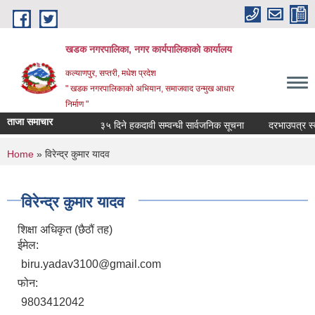
Skip to main content
खडक नगरपालिका, नगर कार्यपालिकाकाे कार्यालय
कल्याणपुर, सप्तरी, मधेश प्रदेश
" खडक नगरपालिकाको अभियान, समाजवाद उन्मुख आधार
निर्माण "
ताजा समाचार
३५ दिने हकदावी सम्वन्धी सार्वजनिक सूचना
दरभाउपत्र स्वीकृ
You are here
Home
» विरेन्द्र कुमार यादव
विरेन्द्र कुमार यादव
शिक्षा अधिकृत (छैठौं तह)
ईमेल:
biru.yadav3100@gmail.com
फोन:
9803412042