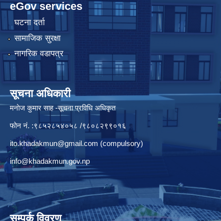
eGov services
घटना दर्ता
सामाजिक सुरक्षा
नागरिक वडापत्र
सूचना अधिकारी
मनाेज कुमार साह -सूचना प्रविधि अधिकृत
फोन नं. :९८५२८५४०५८ /९८०८२९९०१६
ito.khadakmun@gmail.com
(compulsory)
info@khadakmun.gov.np
सम्पर्क विवरण