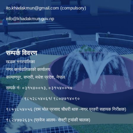
ito.khadakmun@gmail.com
(compulsory)
info@khadakmun.gov.np
सम्पर्क विवरण
खडक नगरपालिका
नगर कार्यपालिकाको कार्यालय
कल्याणपुर, सप्तरी, मधेश प्रदेश, नेपाल
सम्पर्क नंः ०३१५४००५३, ०३१५४००५४
ः ९८५२८५४०६१/ ९८०७७१४०९०
९८५२८५४०५६ (राम भोल प्रसाद चौधरी थारु -नगर प्रहरी सहायक निरीक्षक)
९८२४७७२६३५ (प्रवेज आलम- सेफ्टी ट्यांकी चालक)