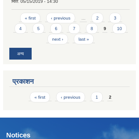
मिति:
05/15/2019 - 14:30
Pages
« first
‹ previous
…
2
3
4
5
6
7
8
9
10
next ›
last »
अन्य
प्रकाशन
Pages
« first
‹ previous
1
2
Notices