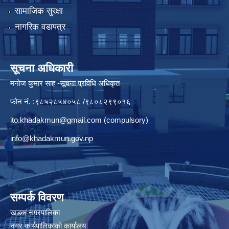
सामाजिक सुरक्षा
नागरिक वडापत्र
सूचना अधिकारी
मनाेज कुमार साह -सूचना प्रविधि अधिकृत
फोन नं. :९८५२८५४०५८ /९८०८२९९०१६
ito.khadakmun@gmail.com
(compulsory)
info@khadakmun.gov.np
सम्पर्क विवरण
खडक नगरपालिका
नगर कार्यपालिकाको कार्यालय