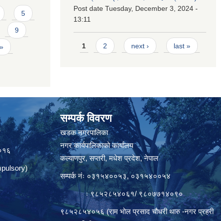
Post date
Tuesday, December 3, 2024 -
5
13:11
9
Pages
1
2
next ›
last »
 »
सम्पर्क विवरण
त
खडक नगरपालिका
नगर कार्यपालिकाको कार्यालय
०१६
कल्याणपुर, सप्तरी, मधेश प्रदेश, नेपाल
pulsory)
सम्पर्क नंः ०३१५४००५३, ०३१५४००५४
ः ९८५२८५४०६१/ ९८०७७१४०९०
९८५२८५४०५६ (राम भोल प्रसाद चौधरी थारु -नगर प्रहरी