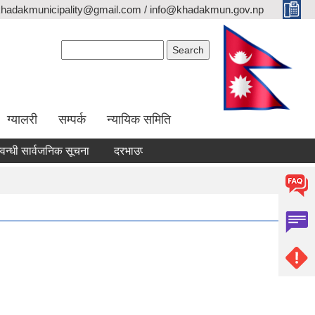
khadakmunicipality@gmail.com / info@khadakmun.gov.np
Search form
Search
ग्यालरी
सम्पर्क
न्यायिक समिति
ी सार्वजनिक सूचना
दरभाउपत्र स्वीकृत गर्ने आश्यको सूचना
वैंक स्टेटमेन