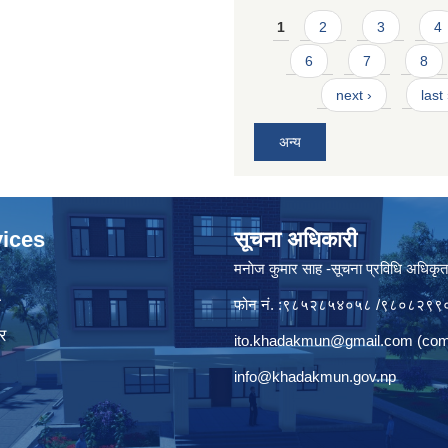
Pages
1
2
3
4
6
7
8
next ›
last
अन्य
ices
सूचना अधिकारी
मनाेज कुमार साह -सूचना प्रविधि अधिकृ
ा
फोन नं. :९८५२८५४०५८ /९८०८२९९
र
ito.khadakmun@gmail.com
(com
info@khadakmun.gov.np