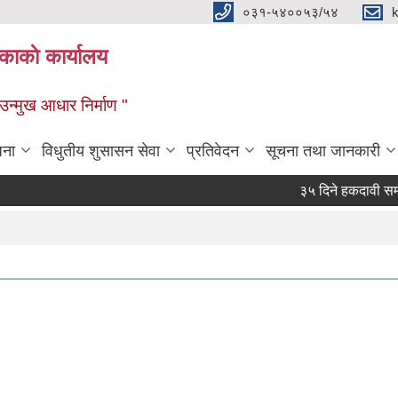
०३१-५४००५३/५४
ाकाे कार्यालय
्मुख आधार निर्माण "
जना
विधुतीय शुसासन सेवा
प्रतिवेदन
सूचना तथा जानकारी
३५ दिने हकदावी सम्वन्ध