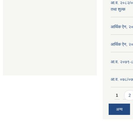
आ.व. २०८२/०
तथा शुल्क
आर्थिक ऐन, २
आर्थिक ऐन, २
आ.व. २०७९-८० 
आ.व. ०७८/०७९ 
Pages
1
2
अन्य