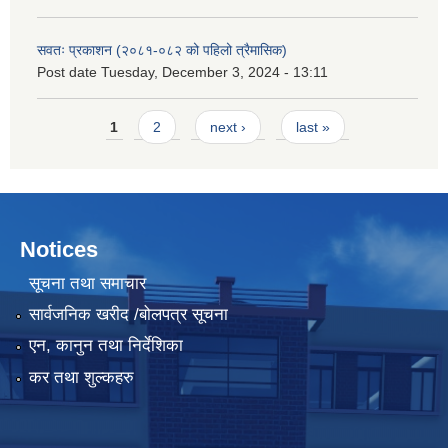
सवतः प्रकाशन (२०८१-०८२ को पहिलो त्रैमासिक)
Post date
Tuesday, December 3, 2024 - 13:11
Pages
1
2
next ›
last »
Notices
सूचना तथा समाचार
सार्वजनिक खरीद /बोलपत्र सूचना
एन, कानुन तथा निर्देशिका
कर तथा शुल्कहरु