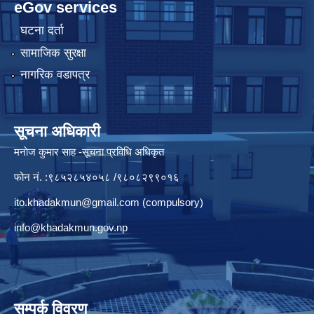
eGov services
घटना दर्ता
सामाजिक सुरक्षा
नागरिक वडापत्र
सूचना अधिकारी
मनाेज कुमार साह -सूचना प्रविधि अधिकृत
फोन नं. :९८५२८५४०५८ /९८०८२९९०१६
ito.khadakmun@gmail.com
(compulsory)
info@khadakmun.gov.np
सम्पर्क विवरण