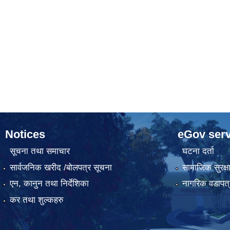
Notices
eGov serv
सूचना तथा समाचार
घटना दर्ता
सार्वजनिक खरीद /बोलपत्र सूचना
सामाजिक सुरक्ष
एन, कानुन तथा निर्देशिका
नागरिक वडापत्
कर तथा शुल्कहरु