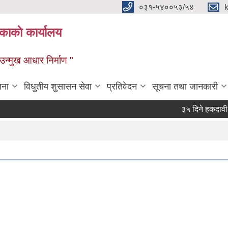
०३१-५४००५३/५४
ाकाे कार्यालय
्मुख आधार निर्माण "
जना
विधुतीय शुसासन सेवा
प्रतिवेदन
सूचना तथा जानकारी
३५ दिने हकदावी सम्व