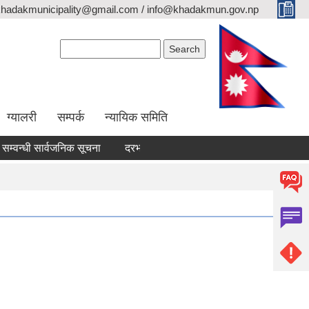
khadakmunicipality@gmail.com / info@khadakmun.gov.np
Search form
Search
ग्यालरी
सम्पर्क
न्यायिक समिति
न्धी सार्वजनिक सूचना
दरभाउपत्र स्वीकृत गर्ने आश्यको सूचना
वैंक स्टे