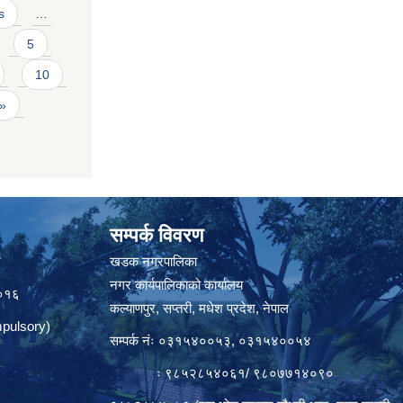
s
…
5
10
 »
सम्पर्क विवरण
त
खडक नगरपालिका
नगर कार्यपालिकाको कार्यालय
०१६
कल्याणपुर, सप्तरी, मधेश प्रदेश, नेपाल
pulsory)
सम्पर्क नंः ०३१५४००५३, ०३१५४००५४
ः ९८५२८५४०६१/ ९८०७७१४०९०