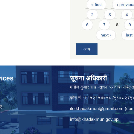
Pages
« first
‹ previou
2
3
4
6
7
8
9
next ›
last
अन्य
ices
सूचना अधिकारी
मनाेज कुमार साह -सूचना प्रविधि अधिकृ
ा
फोन नं. :९८५२८५४०५८ /९८०८२९९
र
ito.khadakmun@gmail.com
(com
info@khadakmun.gov.np