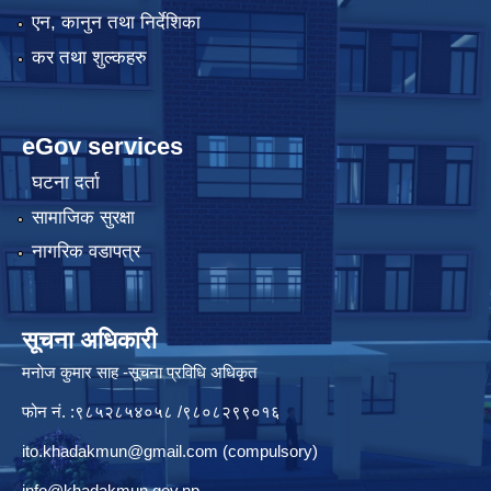
एन, कानुन तथा निर्देशिका
कर तथा शुल्कहरु
eGov services
घटना दर्ता
सामाजिक सुरक्षा
नागरिक वडापत्र
सूचना अधिकारी
मनाेज कुमार साह -सूचना प्रविधि अधिकृत
फोन नं. :९८५२८५४०५८ /९८०८२९९०१६
ito.khadakmun@gmail.com
(compulsory)
info@khadakmun.gov.np