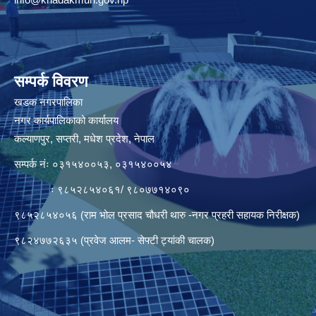
सम्पर्क विवरण
खडक नगरपालिका
नगर कार्यपालिकाको कार्यालय
कल्याणपुर, सप्तरी, मधेश प्रदेश, नेपाल
सम्पर्क नंः ०३१५४००५३, ०३१५४००५४
ः ९८५२८५४०६१/ ९८०७७१४०९०
९८५२८५४०५६ (राम भोल प्रसाद चौधरी थारु -नगर प्रहरी सहायक निरीक्षक)
९८२४७७२६३५ (प्रवेज आलम- सेफ्टी ट्यांकी चालक)