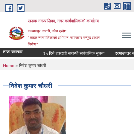
Skip to main content
खडक नगरपालिका, नगर कार्यपालिकाकाे कार्यालय
कल्याणपुर, सप्तरी, मधेश प्रदेश
" खडक नगरपालिकाको अभियान, समाजवाद उन्मुख आधार
निर्माण "
ताजा समाचार
३५ दिने हकदावी सम्वन्धी सार्वजनिक सूचना
दरभाउपत्र स्वीक
You are here
Home
» निवेश कुमार चौधरी
निवेश कुमार चौधरी