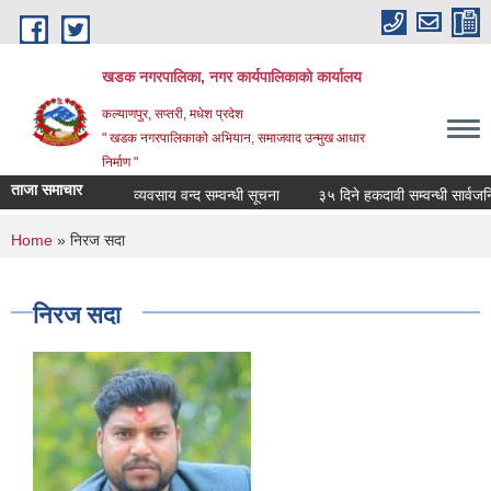
Skip to main content
खडक नगरपालिका, नगर कार्यपालिकाकाे कार्यालय
कल्याणपुर, सप्तरी, मधेश प्रदेश
" खडक नगरपालिकाको अभियान, समाजवाद उन्मुख आधार
निर्माण "
ताजा समाचार
व्यवसाय वन्द सम्वन्धी सूचना
३५ दिने हकदावी सम्वन्धी सार्वजनिक
You are here
Home
» निरज सदा
निरज सदा