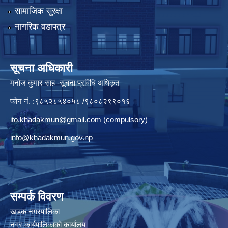
सामाजिक सुरक्षा
नागरिक वडापत्र
सूचना अधिकारी
मनाेज कुमार साह -सूचना प्रविधि अधिकृत
फोन नं. :९८५२८५४०५८ /९८०८२९९०१६
ito.khadakmun@gmail.com
(compulsory)
info@khadakmun.gov.np
सम्पर्क विवरण
खडक नगरपालिका
नगर कार्यपालिकाको कार्यालय