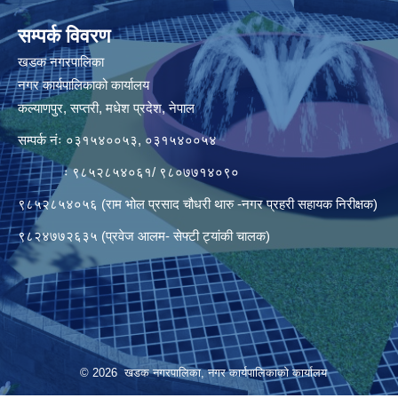
सम्पर्क विवरण
खडक नगरपालिका
नगर कार्यपालिकाको कार्यालय
कल्याणपुर, सप्तरी, मधेश प्रदेश, नेपाल
सम्पर्क नंः ०३१५४००५३, ०३१५४००५४
ः ९८५२८५४०६१/ ९८०७७१४०९०
९८५२८५४०५६ (राम भोल प्रसाद चौधरी थारु -नगर प्रहरी सहायक निरीक्षक)
९८२४७७२६३५ (प्रवेज आलम- सेफ्टी ट्यांकी चालक)
© 2026 खडक नगरपालिका, नगर कार्यपालिकाकाे कार्यालय