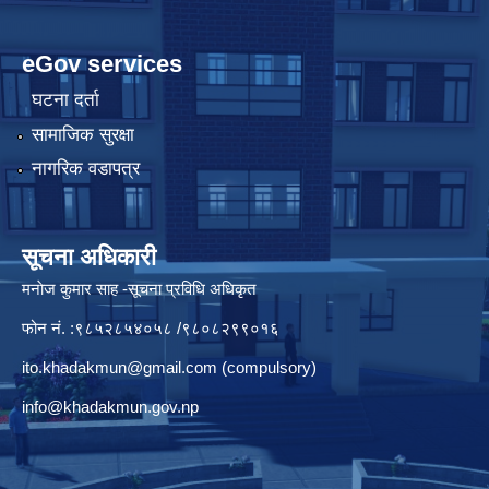
eGov services
घटना दर्ता
सामाजिक सुरक्षा
नागरिक वडापत्र
सूचना अधिकारी
मनाेज कुमार साह -सूचना प्रविधि अधिकृत
फोन नं. :९८५२८५४०५८ /९८०८२९९०१६
ito.khadakmun@gmail.com
(compulsory)
info@khadakmun.gov.np