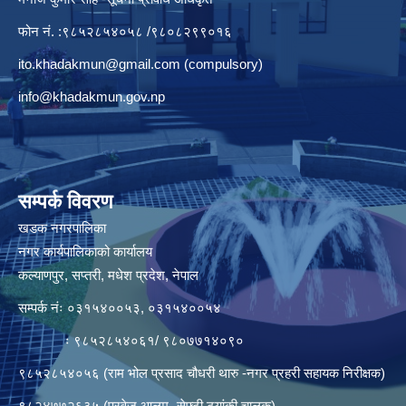
फोन नं. :९८५२८५४०५८ /९८०८२९९०१६
ito.khadakmun@gmail.com
(compulsory)
info@khadakmun.gov.np
सम्पर्क विवरण
खडक नगरपालिका
नगर कार्यपालिकाको कार्यालय
कल्याणपुर, सप्तरी, मधेश प्रदेश, नेपाल
सम्पर्क नंः ०३१५४००५३, ०३१५४००५४
ः ९८५२८५४०६१/ ९८०७७१४०९०
९८५२८५४०५६ (राम भोल प्रसाद चौधरी थारु -नगर प्रहरी सहायक निरीक्षक)
९८२४७७२६३५ (प्रवेज आलम- सेफ्टी ट्यांकी चालक)