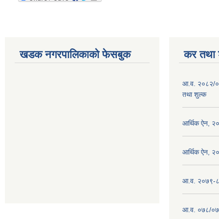
खडक नगरपालिकाको फेसबुक
कर तथा श
आ.व. २०८२/०
तथा शुल्क
आर्थिक ऐन, २
आर्थिक ऐन, २
आ.व. २०७९-८० 
आ.व. ०७८/०७९ 