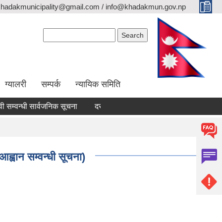
khadakmunicipality@gmail.com / info@khadakmun.gov.np
Search form
Search
ग्यालरी
सम्पर्क
न्यायिक समिति
वन्धी सार्वजनिक सूचना
दरभाउपत्र स्वीकृत गर्ने आश्यको सूचना
वैंक स्ट
ह्वान सम्वन्धी सूचना)