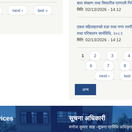
बाल संरक्षण तथा सिफारीस प्रणाली निर
मिति:
02/13/2026 - 14:12
next ›
last »
एकल महिलाहरुको वडा तथा नगर स्तर
तथा परिचालन कार्यविधि, २०८२
मिति:
02/13/2026 - 14:12
Pages
1
2
3
4
6
7
8
next ›
last
अन्य
ices
सूचना अधिकारी
मनाेज कुमार साह -सूचना प्रविधि अधिकृ