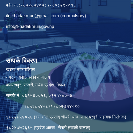
फोन नं. :९८५२८५४०५८ /९८०८२९९०१६
ito.khadakmun@gmail.com
(compulsory)
info@khadakmun.gov.np
सम्पर्क विवरण
खडक नगरपालिका
नगर कार्यपालिकाको कार्यालय
कल्याणपुर, सप्तरी, मधेश प्रदेश, नेपाल
सम्पर्क नंः ०३१५४००५३, ०३१५४००५४
ः ९८५२८५४०६१/ ९८०७७१४०९०
९८५२८५४०५६ (राम भोल प्रसाद चौधरी थारु -नगर प्रहरी सहायक निरीक्षक)
९८२४७७२६३५ (प्रवेज आलम- सेफ्टी ट्यांकी चालक)