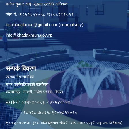
मनाेज कुमार साह -सूचना प्रविधि अधिकृत
फोन नं. :९८५२८५४०५८ /९८०८२९९०१६
ito.khadakmun@gmail.com
(compulsory)
info@khadakmun.gov.np
सम्पर्क विवरण
खडक नगरपालिका
नगर कार्यपालिकाको कार्यालय
कल्याणपुर, सप्तरी, मधेश प्रदेश, नेपाल
सम्पर्क नंः ०३१५४००५३, ०३१५४००५४
ः ९८५२८५४०६१/ ९८०७७१४०९०
९८५२८५४०५६ (राम भोल प्रसाद चौधरी थारु -नगर प्रहरी सहायक निरीक्षक)