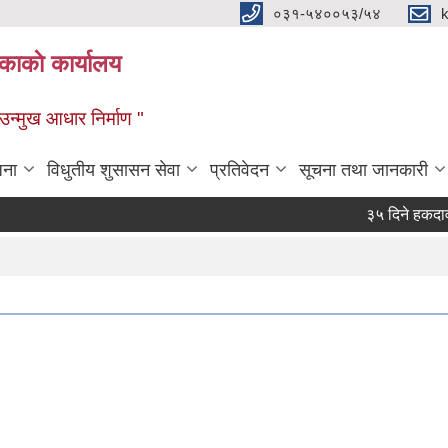
०३१-५४००५३/५४
ाकाे कार्यालय
्मुख आधार निर्माण "
जना
विधुतीय शुसासन सेवा
प्रतिवेदन
सूचना तथा जानकारी
३५ दिने हकदावी सम्व