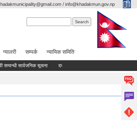
khadakmunicipality@gmail.com / info@khadakmun.gov.np
Search form
Search
ग्यालरी
सम्पर्क
न्यायिक समिति
न्धी सार्वजनिक सूचना
दरभाउपत्र स्वीकृत गर्ने आश्यको सूचना
वैंक स्टे