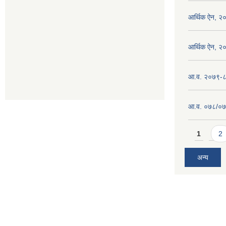
आर्थिक ऐन, २
आर्थिक ऐन, २
आ.व. २०७९-८० 
आ.व. ०७८/०७९ 
Pages
1
2
अन्य