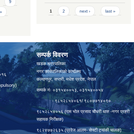
9
Pages
1
2
next ›
last »
 »
सम्पर्क विवरण
त
खडक नगरपालिका
नगर कार्यपालिकाको कार्यालय
०१६
कल्याणपुर, सप्तरी, मधेश प्रदेश, नेपाल
pulsory)
सम्पर्क नंः ०३१५४००५३, ०३१५४००५४
ः ९८५२८५४०६१/ ९८०७७१४०९०
९८५२८५४०५६ (राम भोल प्रसाद चौधरी थारु -नगर प्रहरी
सहायक निरीक्षक)
९८२४७७२६३५ (प्रवेज आलम- सेफ्टी ट्यांकी चालक)