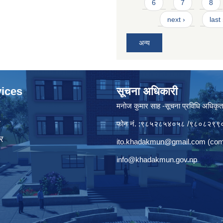
6
7
8
next ›
last
अन्य
ices
सूचना अधिकारी
मनाेज कुमार साह -सूचना प्रविधि अधिकृ
ा
फोन नं. :९८५२८५४०५८ /९८०८२९९
र
ito.khadakmun@gmail.com
(com
info@khadakmun.gov.np