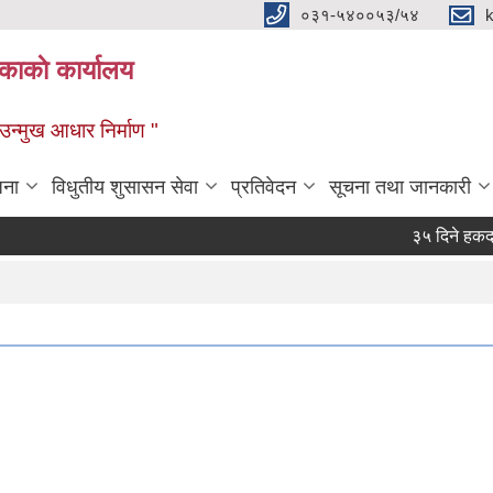
०३१-५४००५३/५४
ाकाे कार्यालय
्मुख आधार निर्माण "
जना
विधुतीय शुसासन सेवा
प्रतिवेदन
सूचना तथा जानकारी
३५ दिने हकदावी स