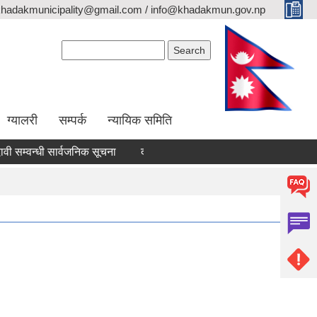
khadakmunicipality@gmail.com / info@khadakmun.gov.np
Search form
Search
ग्यालरी
सम्पर्क
न्यायिक समिति
म्वन्धी सार्वजनिक सूचना
दरभाउपत्र स्वीकृत गर्ने आश्यको सूचना
वैंक 