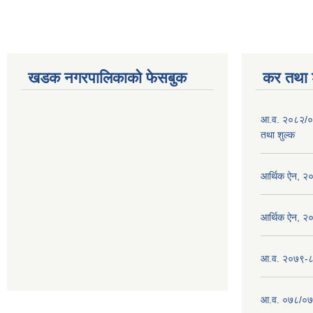
खडक नगरपालिकाको फेसबुक
कर तथा श
आ.व. २०८२/०
तथा शुल्क
आर्थिक ऐन, २
आर्थिक ऐन, २
आ.व. २०७९-८० 
आ.व. ०७८/०७९ 