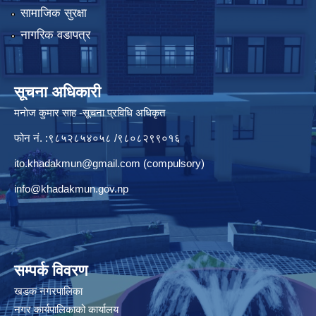
सामाजिक सुरक्षा
नागरिक वडापत्र
सूचना अधिकारी
मनाेज कुमार साह -सूचना प्रविधि अधिकृत
फोन नं. :९८५२८५४०५८ /९८०८२९९०१६
ito.khadakmun@gmail.com
(compulsory)
info@khadakmun.gov.np
सम्पर्क विवरण
खडक नगरपालिका
नगर कार्यपालिकाको कार्यालय