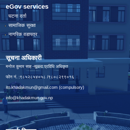
eGov services
घटना दर्ता
सामाजिक सुरक्षा
नागरिक वडापत्र
सूचना अधिकारी
मनाेज कुमार साह -सूचना प्रविधि अधिकृत
फोन नं. :९८५२८५४०५८ /९८०८२९९०१६
ito.khadakmun@gmail.com
(compulsory)
info@khadakmun.gov.np